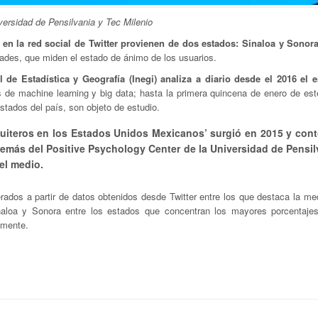
versidad de Pensilvania y Tec Milenio
n la red social de Twitter provienen de dos estados: Sinaloa y Sonor
dades, que miden el estado de ánimo de los usuarios.
l de Estadística y Geografía (Inegi) analiza a diario desde el 2016 el 
 de machine learning y big data; hasta la primera quincena de enero de est
estados del país, son objeto de estudio.
 tuiteros en los Estados Unidos Mexicanos’ surgió en 2015 y con
demás del Positive Psychology Center de la Universidad de Pensil
el medio.
rados a partir de datos obtenidos desde Twitter entre los que destaca la med
naloa y Sonora entre los estados que concentran los mayores porcentajes
amente.