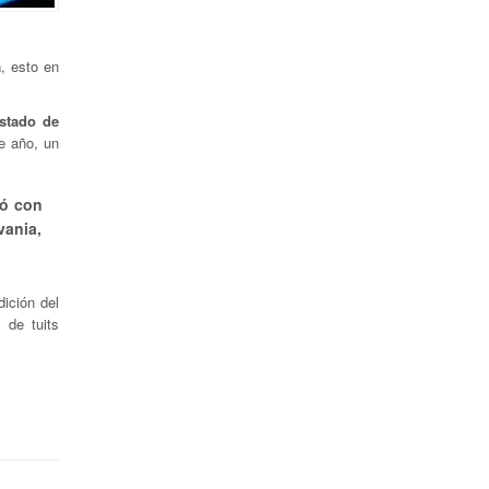
a
, esto en
estado de
e año, un
tó con
vania,
ición del
 de tuits